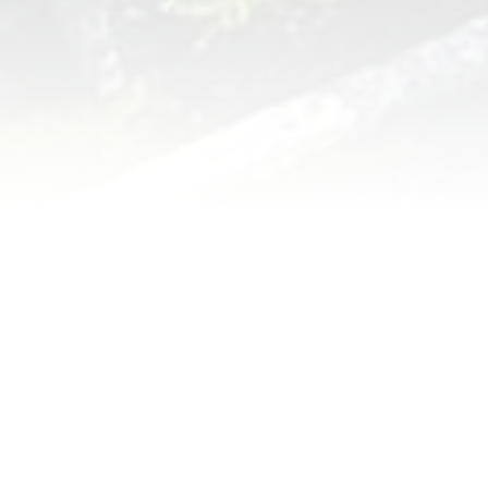
LE CONSEIL MUNICIPAL
Mme MONTEILLET Maryline, Maire
Mr MORENO Philippe, Premier Adjoint au Maire
Mme BARRAL-AURATUS Caroline, Second Adjoint au
Maire